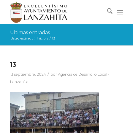
Últimas entradas
Usted está aquí:
Inicio
/
/
13
13
/
13 septiembre, 2024
por
Agencia de Desarrollo Local -
Lanzahíta