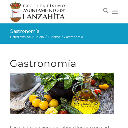
Gastronomía
Usted está aquí:
Inicio
/
Turismo
/
Gastronomía
Gastronomía
Lanzahíta adquiere un sabor diferente en cada