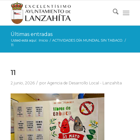
Últimas entradas
Usted está aquí:
Inicio
/
ACTIVIDADES DÍA MUNDIAL SIN TABACO.
/
11
11
/
2 junio, 2026
por
Agencia de Desarrollo Local - Lanzahíta