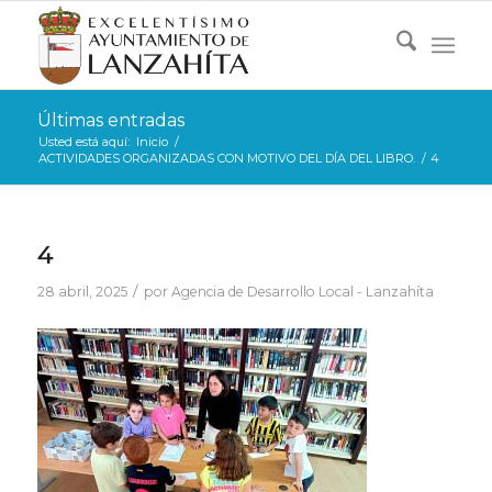
Últimas entradas
Usted está aquí:
Inicio
/
ACTIVIDADES ORGANIZADAS CON MOTIVO DEL DÍA DEL LIBRO.
/
4
4
/
28 abril, 2025
por
Agencia de Desarrollo Local - Lanzahíta