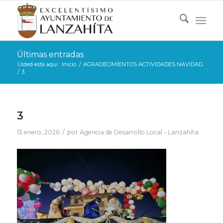
Últimas entradas
Usted está aquí:
Inicio
/
AGRADECIMIENTOS ACTIVIDADES NAVIDAD.
/
3
3
/
13 enero, 2026
por
Agencia de Desarrollo Local - Lanzahíta