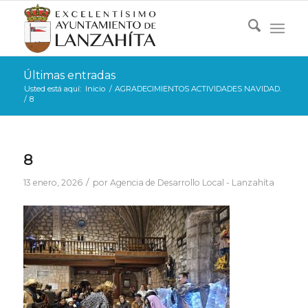
Últimas entradas
Usted está aquí:
Inicio
/
AGRADECIMIENTOS ACTIVIDADES NAVIDAD.
/
8
8
/
13 enero, 2026
por
Agencia de Desarrollo Local - Lanzahíta