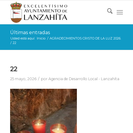
Últimas entradas
Usted está aquí:
Inicio
/
AGRADECIMIENTOS CRISTO DE LA LUZ 2026.
/
22
22
/
25 mayo, 2026
por
Agencia de Desarrollo Local - Lanzahíta