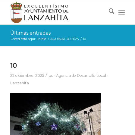
Últimas entradas
Usted está aquí:
Inicio
/
AGUINALDO 2025
/
10
10
/
22 diciembre, 2025
por
Agencia de Desarrollo Local -
Lanzahíta