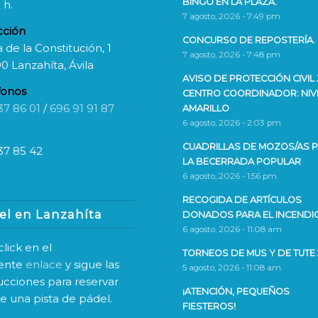
BINGO EN LA PLAZA.
 h.
7 agosto, 2026 - 7:49 pm
cción
CONCURSO DE REPOSTERÍA.
 de la Constitución, 1
7 agosto, 2026 - 7:48 pm
0 Lanzahíta, Ávila
AVISO DE PROTECCIÓN CIVIL 
fonos
CENTRO COORDINADOR: NIV
37 86 01
/
696 91 91 87
AMARILLO
6 agosto, 2026 - 2:03 pm
CUADRILLAS DE MOZOS/AS 
37 85 42
LA BECERRADA POPULAR
6 agosto, 2026 - 1:56 pm
RECOGIDA DE ARTÍCULOS
el en Lanzahíta
DONADOS PARA EL INCENDI
6 agosto, 2026 - 11:08 am
lick en el
TORNEOS DE MUS Y DE TUTE 
iente
enlace
y sigue las
5 agosto, 2026 - 11:08 am
rucciones para reservar
¡ATENCIÓN, PEQUEÑOS
ne una pista de pádel.
FIESTEROS!