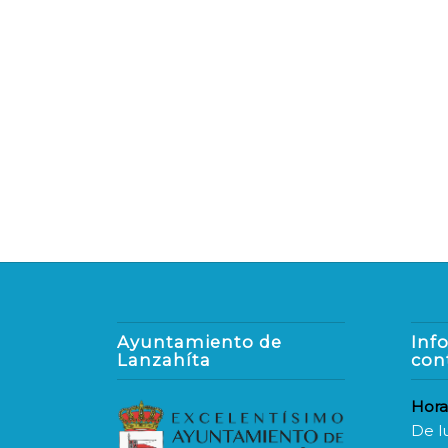
Ayuntamiento de
Inf
Lanzahíta
con
Hora
De l