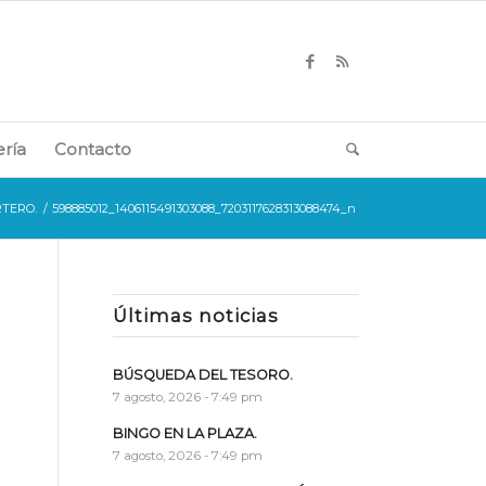
ería
Contacto
TERO.
/
598885012_1406115491303088_7203117628313088474_n
Últimas noticias
BÚSQUEDA DEL TESORO.
7 agosto, 2026 - 7:49 pm
BINGO EN LA PLAZA.
7 agosto, 2026 - 7:49 pm