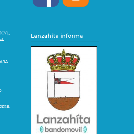
JCYL,
Lanzahíta informa
EL
PARA
O.
2026.