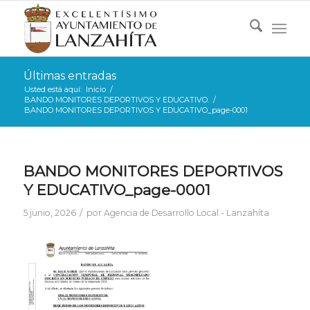
Últimas entradas
Usted está aquí:
Inicio
/
BANDO MONITORES DEPORTIVOS Y EDUCATIVO.
/
BANDO MONITORES DEPORTIVOS Y EDUCATIVO_page-0001
BANDO MONITORES DEPORTIVOS
Y EDUCATIVO_page-0001
/
5 junio, 2026
por
Agencia de Desarrollo Local - Lanzahíta