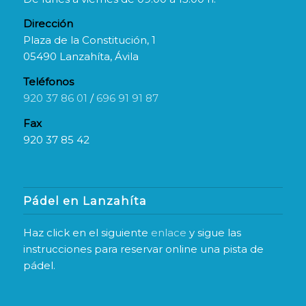
Dirección
Plaza de la Constitución, 1
05490 Lanzahíta, Ávila
Teléfonos
920 37 86 01
/
696 91 91 87
Fax
920 37 85 42
Pádel en Lanzahíta
Haz click en el siguiente
enlace
y sigue las
instrucciones para reservar online una pista de
pádel.