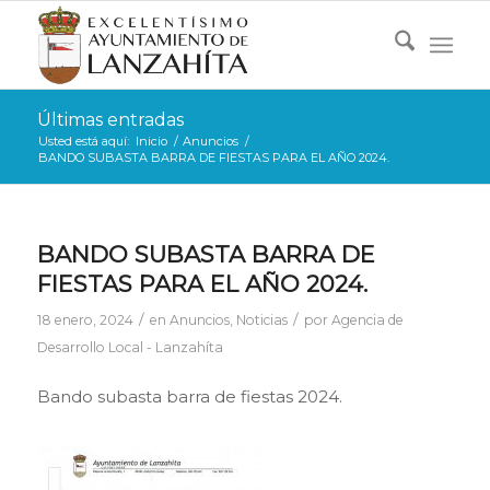
Últimas entradas
Usted está aquí:
Inicio
/
Anuncios
/
BANDO SUBASTA BARRA DE FIESTAS PARA EL AÑO 2024.
BANDO SUBASTA BARRA DE
FIESTAS PARA EL AÑO 2024.
/
/
18 enero, 2024
en
Anuncios
,
Noticias
por
Agencia de
Desarrollo Local - Lanzahíta
Bando subasta barra de fiestas 2024.