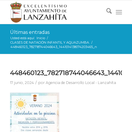
Últimas entradas
Usted está aquí:
Inicio
/
CLASES DE NATACIÓN INFANTIL Y AQUAZUMBA.
/
448460123_782718744046643_1441014138074203465_n
448460123_782718744046643_1441014
/
17 junio, 2024
por
Agencia de Desarrollo Local - Lanzahíta