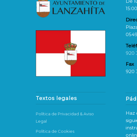
De l
15:00
Dire
Plaza
0549
Telé
920 
Fax
920 
Textos legales
Pád
Haz c
Política de Privacidad & Aviso
sigu
Legal
inst
Política de Cookies
onli