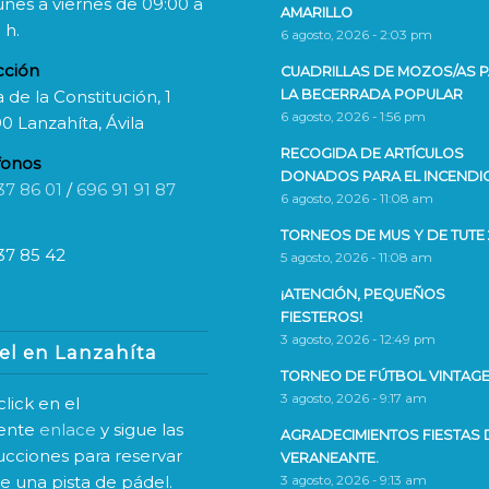
unes a viernes de 09:00 a
AMARILLO
 h.
6 agosto, 2026 - 2:03 pm
cción
CUADRILLAS DE MOZOS/AS 
 de la Constitución, 1
LA BECERRADA POPULAR
6 agosto, 2026 - 1:56 pm
0 Lanzahíta, Ávila
RECOGIDA DE ARTÍCULOS
fonos
DONADOS PARA EL INCENDI
37 86 01
/
696 91 91 87
6 agosto, 2026 - 11:08 am
TORNEOS DE MUS Y DE TUTE 
37 85 42
5 agosto, 2026 - 11:08 am
¡ATENCIÓN, PEQUEÑOS
FIESTEROS!
3 agosto, 2026 - 12:49 pm
el en Lanzahíta
TORNEO DE FÚTBOL VINTAGE
3 agosto, 2026 - 9:17 am
lick en el
iente
enlace
y sigue las
AGRADECIMIENTOS FIESTAS 
rucciones para reservar
VERANEANTE.
ne una pista de pádel.
3 agosto, 2026 - 9:13 am