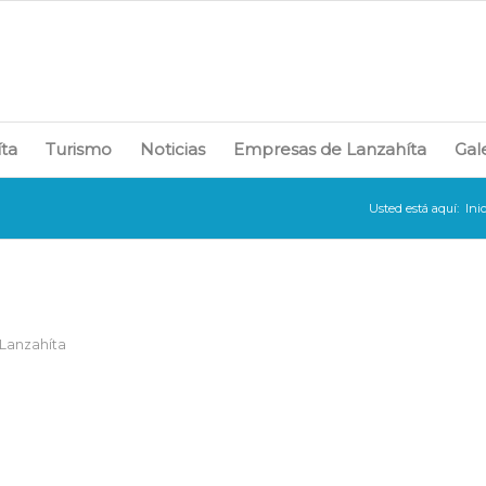
íta
Turismo
Noticias
Empresas de Lanzahíta
Gal
Usted está aquí:
Ini
 Lanzahíta