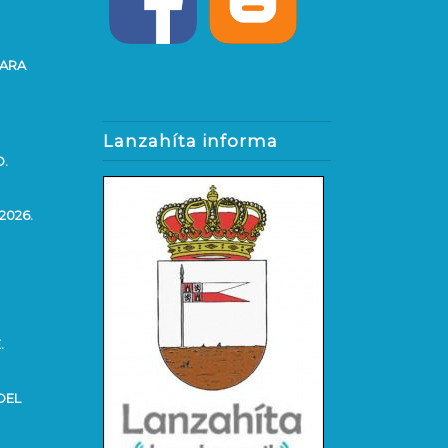
PARA
Lanzahíta informa
O.
2026.
.
DEL