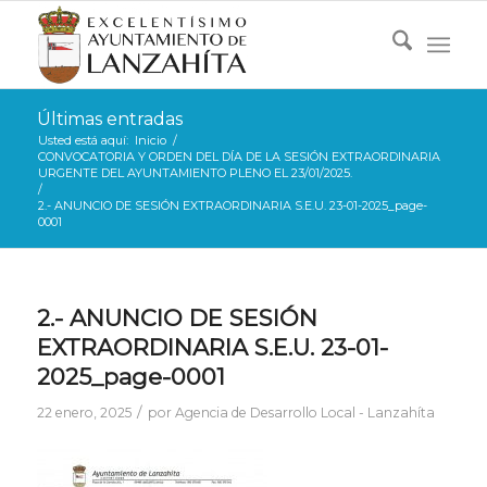
Últimas entradas
Usted está aquí:
Inicio
/
CONVOCATORIA Y ORDEN DEL DÍA DE LA SESIÓN EXTRAORDINARIA
URGENTE DEL AYUNTAMIENTO PLENO EL 23/01/2025.
/
2.- ANUNCIO DE SESIÓN EXTRAORDINARIA S.E.U. 23-01-2025_page-
0001
2.- ANUNCIO DE SESIÓN
EXTRAORDINARIA S.E.U. 23-01-
2025_page-0001
/
22 enero, 2025
por
Agencia de Desarrollo Local - Lanzahíta