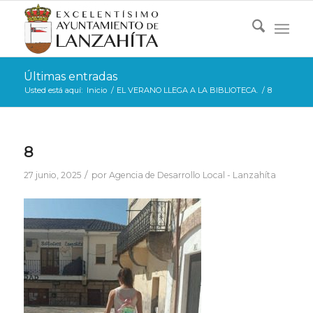
Últimas entradas
Usted está aquí:
Inicio
/
EL VERANO LLEGA A LA BIBLIOTECA.
/
8
8
/
27 junio, 2025
por
Agencia de Desarrollo Local - Lanzahíta