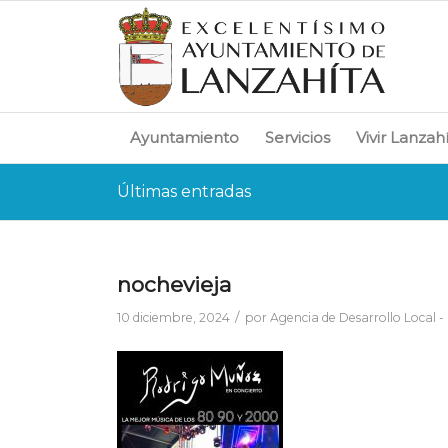
Ayuntamiento
Servicios
Vivir Lanzah
Últimas entradas
nochevieja
/
10 diciembre, 2024
por
Agencia de Desarrollo Local -