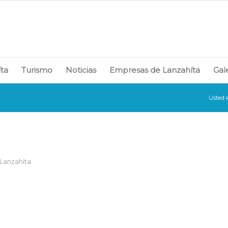
íta
Turismo
Noticias
Empresas de Lanzahíta
Gal
Usted e
 Lanzahíta