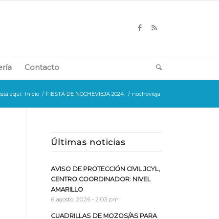
ería
Contacto
stá aquí:
Inicio
/
FIESTA DE NOCHEVIEJA 2024.
/
nochevieja
Últimas noticias
AVISO DE PROTECCIÓN CIVIL JCYL,
CENTRO COORDINADOR: NIVEL
AMARILLO
6 agosto, 2026 - 2:03 pm
CUADRILLAS DE MOZOS/AS PARA