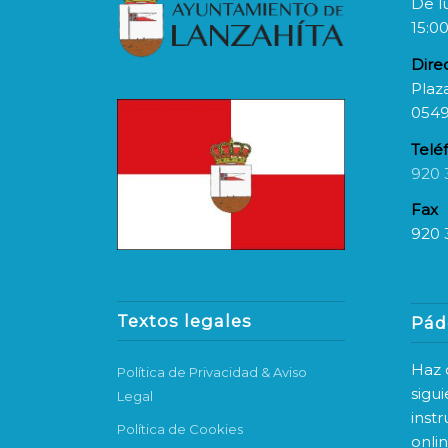
De l
15:00
Dire
Plaza
0549
Telé
920 
Fax
920 
Textos legales
Pád
Haz c
Política de Privacidad & Aviso
sigu
Legal
inst
Política de Cookies
onli