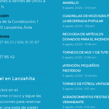
unes a viernes de 09:00 a
AMARILLO
 h.
6 agosto, 2026 - 2:03 pm
cción
CUADRILLAS DE MOZOS/AS 
 de la Constitución, 1
LA BECERRADA POPULAR
6 agosto, 2026 - 1:56 pm
0 Lanzahíta, Ávila
RECOGIDA DE ARTÍCULOS
fonos
DONADOS PARA EL INCENDI
37 86 01
/
696 91 91 87
6 agosto, 2026 - 11:08 am
TORNEOS DE MUS Y DE TUTE 
37 85 42
5 agosto, 2026 - 11:08 am
¡ATENCIÓN, PEQUEÑOS
FIESTEROS!
3 agosto, 2026 - 12:49 pm
el en Lanzahíta
TORNEO DE FÚTBOL VINTAGE
3 agosto, 2026 - 9:17 am
lick en el
iente
enlace
y sigue las
AGRADECIMIENTOS FIESTAS 
rucciones para reservar
VERANEANTE.
ne una pista de pádel.
3 agosto, 2026 - 9:13 am