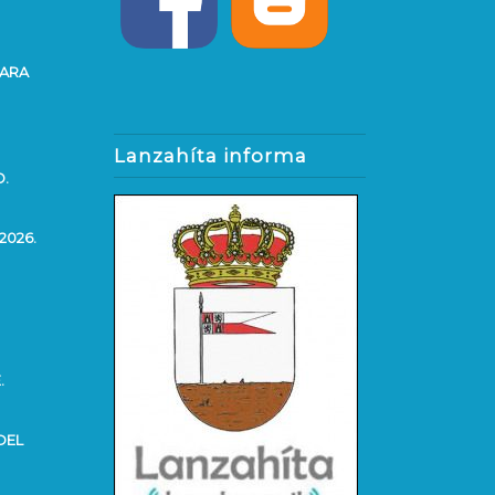
PARA
Lanzahíta informa
O.
2026.
.
DEL