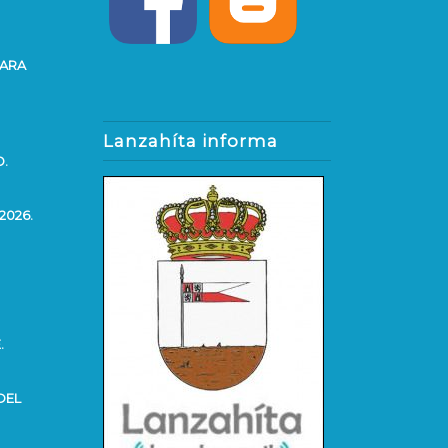
PARA
Lanzahíta informa
O.
2026.
.
DEL