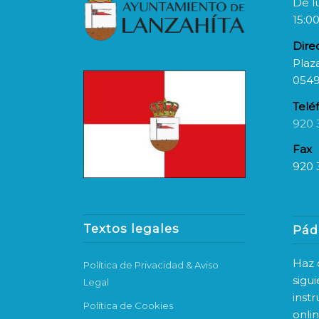
De l
15:00
Dire
Plaza
0549
Telé
920 
Fax
920 
Textos legales
Pád
Haz c
Política de Privacidad & Aviso
sigu
Legal
inst
Política de Cookies
onli