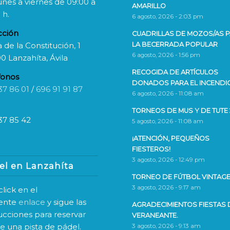
unes a viernes de 09:00 a
AMARILLO
 h.
6 agosto, 2026 - 2:03 pm
cción
CUADRILLAS DE MOZOS/AS 
 de la Constitución, 1
LA BECERRADA POPULAR
6 agosto, 2026 - 1:56 pm
0 Lanzahíta, Ávila
RECOGIDA DE ARTÍCULOS
fonos
DONADOS PARA EL INCENDI
37 86 01
/
696 91 91 87
6 agosto, 2026 - 11:08 am
TORNEOS DE MUS Y DE TUTE 
37 85 42
5 agosto, 2026 - 11:08 am
¡ATENCIÓN, PEQUEÑOS
FIESTEROS!
3 agosto, 2026 - 12:49 pm
el en Lanzahíta
TORNEO DE FÚTBOL VINTAGE
3 agosto, 2026 - 9:17 am
lick en el
iente
enlace
y sigue las
AGRADECIMIENTOS FIESTAS 
rucciones para reservar
VERANEANTE.
ne una pista de pádel.
3 agosto, 2026 - 9:13 am