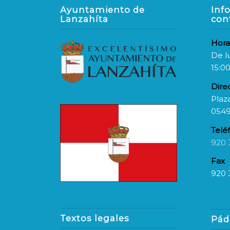
Ayuntamiento de
Inf
Lanzahíta
con
Hora
De l
15:00
Dire
Plaza
0549
Telé
920 
Fax
920 
Textos legales
Pád