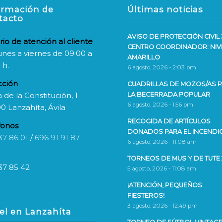
ormación de
Últimas noticias
tacto
AVISO DE PROTECCIÓN CIVIL 
rio de atención al cliente
CENTRO COORDINADOR: NIV
unes a viernes de 09:00 a
AMARILLO
 h.
6 agosto, 2026 - 2:03 pm
cción
CUADRILLAS DE MOZOS/AS 
 de la Constitución, 1
LA BECERRADA POPULAR
6 agosto, 2026 - 1:56 pm
0 Lanzahíta, Ávila
RECOGIDA DE ARTÍCULOS
fonos
DONADOS PARA EL INCENDI
37 86 01
/
696 91 91 87
6 agosto, 2026 - 11:08 am
TORNEOS DE MUS Y DE TUTE 
37 85 42
5 agosto, 2026 - 11:08 am
¡ATENCIÓN, PEQUEÑOS
FIESTEROS!
3 agosto, 2026 - 12:49 pm
el en Lanzahíta