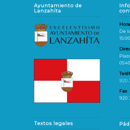
Ayuntamiento de
Inf
Lanzahíta
con
Hora
De l
15:00
Dire
Plaza
0549
Telé
920 
Fax
920 
Textos legales
Pád