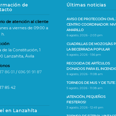
ormación de
Últimas noticias
tacto
AVISO DE PROTECCIÓN CIVIL 
rio de atención al cliente
CENTRO COORDINADOR: NIV
unes a viernes de 09:00 a
AMARILLO
 h.
6 agosto, 2026 - 2:03 pm
cción
CUADRILLAS DE MOZOS/AS 
 de la Constitución, 1
LA BECERRADA POPULAR
6 agosto, 2026 - 1:56 pm
0 Lanzahíta, Ávila
RECOGIDA DE ARTÍCULOS
fonos
DONADOS PARA EL INCENDI
37 86 01
/
696 91 91 87
6 agosto, 2026 - 11:08 am
TORNEOS DE MUS Y DE TUTE 
37 85 42
5 agosto, 2026 - 11:08 am
¡ATENCIÓN, PEQUEÑOS
FIESTEROS!
3 agosto, 2026 - 12:49 pm
el en Lanzahíta