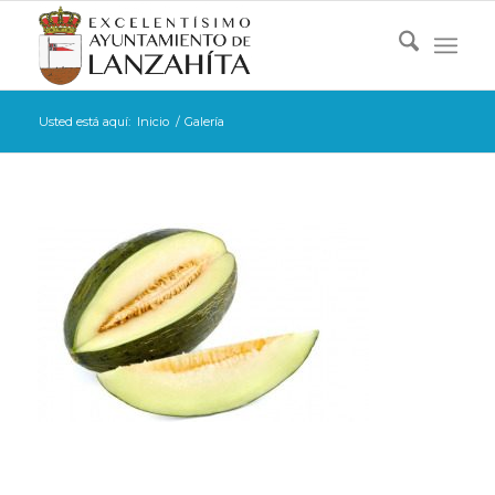
Usted está aquí:
Inicio
/
Galería