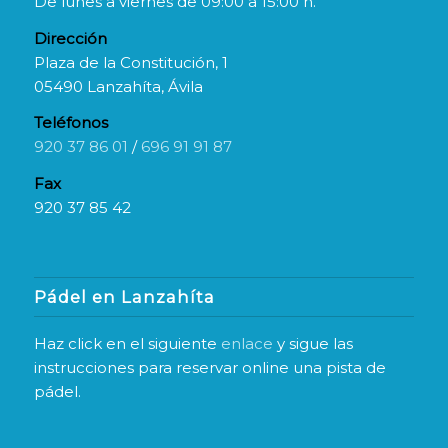
De lunes a viernes de 09:00 a 15:00 h.
Dirección
Plaza de la Constitución, 1
05490 Lanzahíta, Ávila
Teléfonos
920 37 86 01
/
696 91 91 87
Fax
920 37 85 42
Pádel en Lanzahíta
Haz click en el siguiente
enlace
y sigue las
instrucciones para reservar online una pista de
pádel.