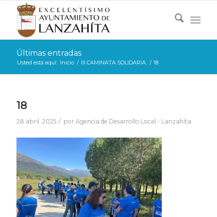
Últimas entradas
Usted está aquí:
Inicio
/
III CAMINATA SOLIDARIA.
/
18
18
/
28 abril, 2025
por
Agencia de Desarrollo Local - Lanzahíta