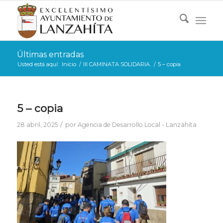
Últimas entradas
Usted está aquí:
Inicio
/
III CAMINATA SOLIDARIA.
/
5 – copia
5 – copia
/
28 abril, 2025
por
Agencia de Desarrollo Local - Lanzahíta