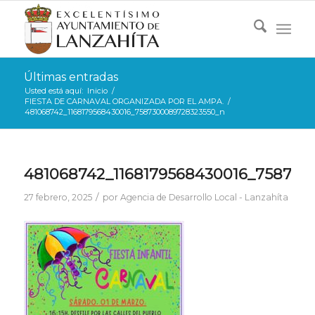
Últimas entradas
Usted está aquí:
Inicio
/
FIESTA DE CARNAVAL ORGANIZADA POR EL AMPA.
/
481068742_1168179568430016_7587300089728323550_n
481068742_1168179568430016_758730
/
27 febrero, 2025
por
Agencia de Desarrollo Local - Lanzahíta