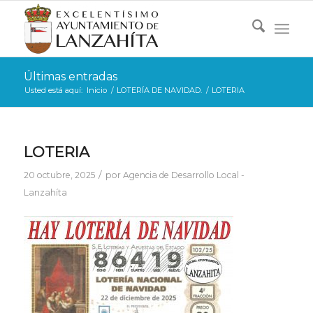
Últimas entradas
Usted está aquí:
Inicio
/
LOTERÍA DE NAVIDAD.
/
LOTERIA
LOTERIA
/
20 octubre, 2025
por
Agencia de Desarrollo Local -
Lanzahíta