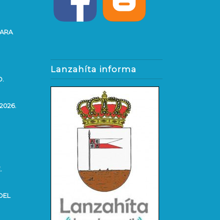
PARA
Lanzahíta informa
O.
2026.
.
DEL