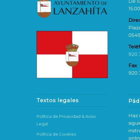
De l
15:00
Dire
Plaza
0549
Telé
920 
Fax
920 
Textos legales
Pád
Haz c
Política de Privacidad & Aviso
sigu
Legal
inst
Política de Cookies
onli