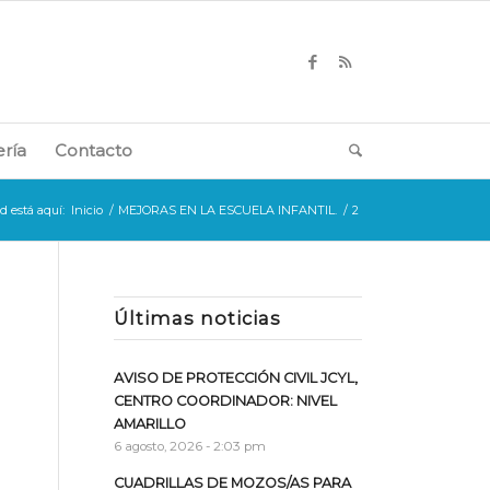
ería
Contacto
d está aquí:
Inicio
/
MEJORAS EN LA ESCUELA INFANTIL.
/
2
Últimas noticias
AVISO DE PROTECCIÓN CIVIL JCYL,
CENTRO COORDINADOR: NIVEL
AMARILLO
6 agosto, 2026 - 2:03 pm
CUADRILLAS DE MOZOS/AS PARA