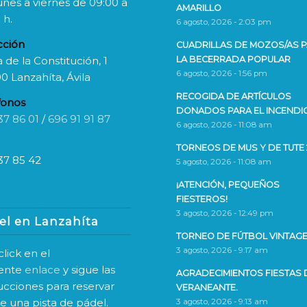
unes a viernes de 09:00 a
AMARILLO
 h.
6 agosto, 2026 - 2:03 pm
cción
CUADRILLAS DE MOZOS/AS 
 de la Constitución, 1
LA BECERRADA POPULAR
6 agosto, 2026 - 1:56 pm
0 Lanzahíta, Ávila
RECOGIDA DE ARTÍCULOS
fonos
DONADOS PARA EL INCENDI
37 86 01
/
696 91 91 87
6 agosto, 2026 - 11:08 am
TORNEOS DE MUS Y DE TUTE 
37 85 42
5 agosto, 2026 - 11:08 am
¡ATENCIÓN, PEQUEÑOS
FIESTEROS!
3 agosto, 2026 - 12:49 pm
el en Lanzahíta
TORNEO DE FÚTBOL VINTAGE
3 agosto, 2026 - 9:17 am
lick en el
iente
enlace
y sigue las
AGRADECIMIENTOS FIESTAS 
rucciones para reservar
VERANEANTE.
ne una pista de pádel.
3 agosto, 2026 - 9:13 am