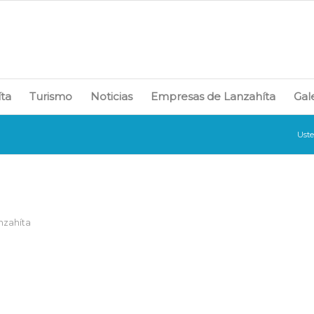
íta
Turismo
Noticias
Empresas de Lanzahíta
Gal
Uste
anzahíta