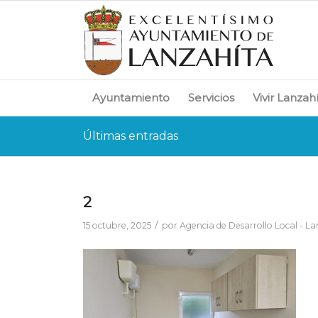
Ayuntamiento
Servicios
Vivir Lanzah
Últimas entradas
2
/
15 octubre, 2025
por
Agencia de Desarrollo Local - L