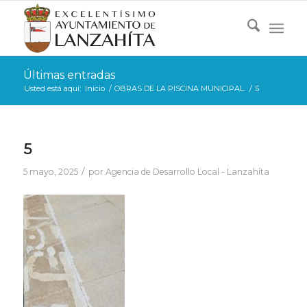
Últimas entradas
Usted está aquí:
Inicio
/
OBRAS DE LA PISCINA MUNICIPAL.
/
5
5
/
5 mayo, 2025
por
Agencia de Desarrollo Local - Lanzahíta