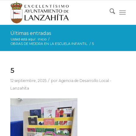
Últimas entradas
Usted está aquí:
Inicio
/
OBRAS DE MEJORA EN LA ESCUELA INFANTIL.
/
5
5
/
12 septiembre, 2025
por
Agencia de Desarrollo Local -
Lanzahíta