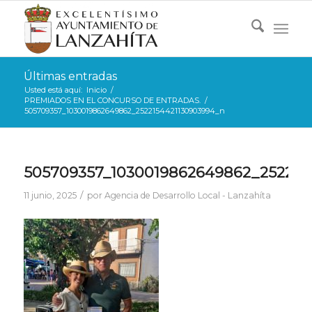
Últimas entradas
Usted está aquí:
Inicio
/
PREMIADOS EN EL CONCURSO DE ENTRADAS.
/
505709357_1030019862649862_2522154421130903994_n
505709357_1030019862649862_252215
/
11 junio, 2025
por
Agencia de Desarrollo Local - Lanzahíta