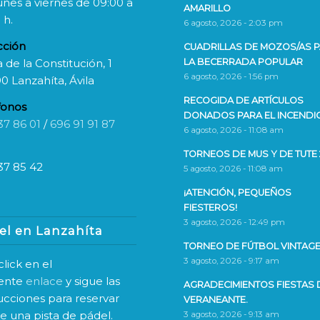
unes a viernes de 09:00 a
AMARILLO
 h.
6 agosto, 2026 - 2:03 pm
cción
CUADRILLAS DE MOZOS/AS 
 de la Constitución, 1
LA BECERRADA POPULAR
6 agosto, 2026 - 1:56 pm
0 Lanzahíta, Ávila
RECOGIDA DE ARTÍCULOS
fonos
DONADOS PARA EL INCENDI
37 86 01
/
696 91 91 87
6 agosto, 2026 - 11:08 am
TORNEOS DE MUS Y DE TUTE 
37 85 42
5 agosto, 2026 - 11:08 am
¡ATENCIÓN, PEQUEÑOS
FIESTEROS!
3 agosto, 2026 - 12:49 pm
el en Lanzahíta
TORNEO DE FÚTBOL VINTAGE
3 agosto, 2026 - 9:17 am
lick en el
iente
enlace
y sigue las
AGRADECIMIENTOS FIESTAS 
rucciones para reservar
VERANEANTE.
ne una pista de pádel.
3 agosto, 2026 - 9:13 am