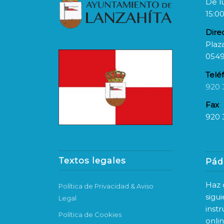
De l
15:00
Dire
Plaza
0549
Telé
920 
Fax
920 
Textos legales
Pád
Haz c
Política de Privacidad & Aviso
sigu
Legal
inst
Política de Cookies
onli