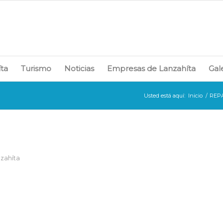
íta
Turismo
Noticias
Empresas de Lanzahíta
Gal
Usted está aquí:
Inicio
/
REPA
nzahíta