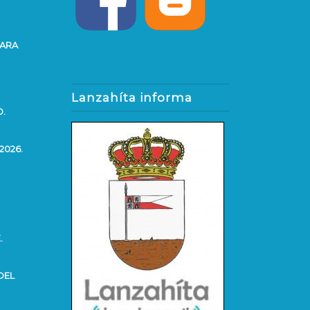
PARA
Lanzahíta informa
O.
2026.
.
DEL