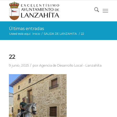
Últimas entradas
Usted está aquí:
Inicio
/
SALIDA DE LANZAHITA.
/
22
22
/
9 junio, 2025
por
Agencia de Desarrollo Local - Lanzahíta