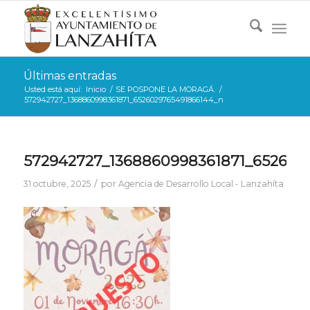
Últimas entradas
Usted está aquí:
Inicio
/
SE POSPONE LA MORAGÁ.
/
572942727_1368860998361871_6526029765491866144_n
572942727_1368860998361871_652602
/
31 octubre, 2025
por
Agencia de Desarrollo Local - Lanzahíta