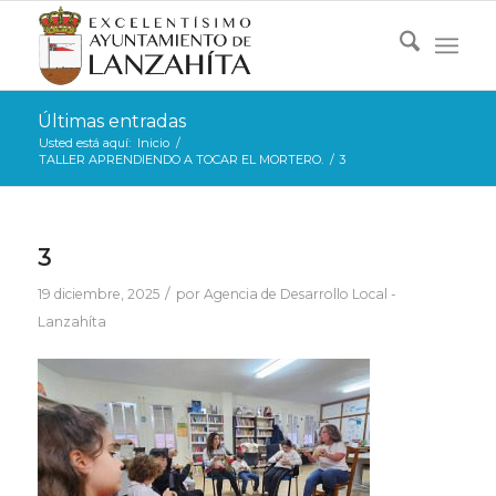
Últimas entradas
Usted está aquí:
Inicio
/
TALLER APRENDIENDO A TOCAR EL MORTERO.
/
3
3
/
19 diciembre, 2025
por
Agencia de Desarrollo Local -
Lanzahíta