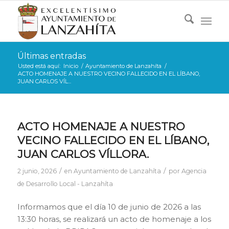
Últimas entradas
Usted está aquí:
Inicio
/
Ayuntamiento de Lanzahíta
/
ACTO HOMENAJE A NUESTRO VECINO FALLECIDO EN EL LÍBANO,
JUAN CARLOS VÍL...
ACTO HOMENAJE A NUESTRO
VECINO FALLECIDO EN EL LÍBANO,
JUAN CARLOS VÍLLORA.
/
/
2 junio, 2026
en
Ayuntamiento de Lanzahíta
por
Agencia
de Desarrollo Local - Lanzahíta
Informamos que el día 10 de junio de 2026 a las
13:30 horas, se realizará un acto de homenaje a los