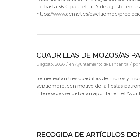
de hasta 36ºC para el día 7 de agosto, en las 
https://www.aemet.es/es/eltiempo/predicci
CUADRILLAS DE MOZOS/AS P
/
/
6 agosto, 2026
en
Ayuntamiento de Lanzahíta
po
Se necesitan tres cuadrillas de mozos y moz
septiembre, con motivo de la fiestas patron
interesadas se deberán apuntar en el Ayunt
RECOGIDA DE ARTÍCULOS DON