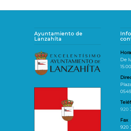
Ayuntamiento de
Inf
Lanzahíta
con
Hora
De l
15:00
Dire
Plaza
0549
Telé
920 
Fax
920 