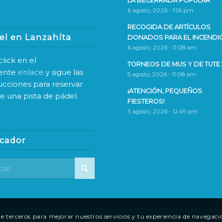
LA BECERRADA POPULAR
6 agosto, 2026 - 1:56 pm
RECOGIDA DE ARTÍCULOS
el en Lanzahíta
DONADOS PARA EL INCENDI
6 agosto, 2026 - 11:08 am
lick en el
TORNEOS DE MUS Y DE TUTE 
iente
enlace
y sigue las
5 agosto, 2026 - 11:08 am
rucciones para reservar
¡ATENCIÓN, PEQUEÑOS
ne una pista de pádel.
FIESTEROS!
3 agosto, 2026 - 12:49 pm
cador
 de terceros para mejorar nuestros servicios y tu experiencia de navegaci