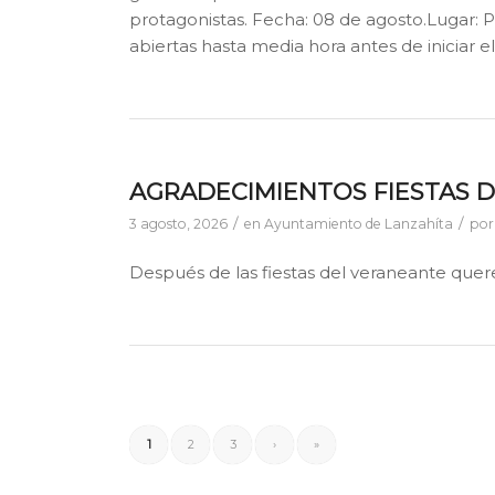
protagonistas. Fecha: 08 de agosto.Lugar: P
abiertas hasta media hora antes de iniciar el
AGRADECIMIENTOS FIESTAS 
/
/
3 agosto, 2026
en
Ayuntamiento de Lanzahíta
po
Después de las fiestas del veraneante quere
1
2
3
›
»