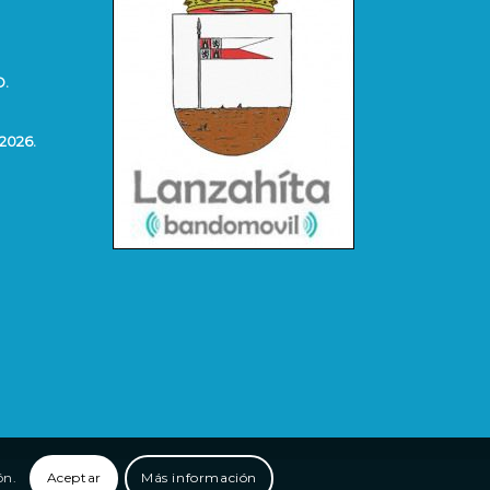
O.
2026.
ón.
Aceptar
Más información