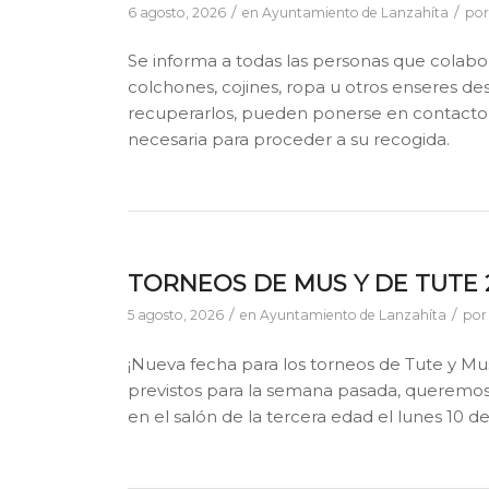
/
/
6 agosto, 2026
en
Ayuntamiento de Lanzahíta
po
Se informa a todas las personas que colabo
colchones, cojines, ropa u otros enseres des
recuperarlos, pueden ponerse en contacto c
necesaria para proceder a su recogida.
TORNEOS DE MUS Y DE TUTE 
/
/
5 agosto, 2026
en
Ayuntamiento de Lanzahíta
po
¡Nueva fecha para los torneos de Tute y Mu
previstos para la semana pasada, queremos
en el salón de la tercera edad el lunes 10 de