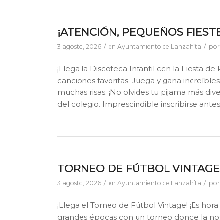
¡ATENCIÓN, PEQUEÑOS FIEST
/
/
3 agosto, 2026
en
Ayuntamiento de Lanzahíta
po
¡Llega la Discoteca Infantil con la Fiesta de 
canciones favoritas. Juega y gana increíbles
muchas risas. ¡No olvides tu pijama más dive
del colegio. Imprescindible inscribirse antes
TORNEO DE FÚTBOL VINTAGE
/
/
3 agosto, 2026
en
Ayuntamiento de Lanzahíta
po
¡Llega el Torneo de Fútbol Vintage! ¡Es hora 
grandes épocas con un torneo donde la nost