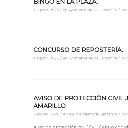
BINGO EN LA PLAZA.
/
/
7 agosto, 2026
en
Ayuntamiento de Lanzahíta
po
CONCURSO DE REPOSTERÍA.
/
/
7 agosto, 2026
en
Ayuntamiento de Lanzahíta
po
AVISO DE PROTECCIÓN CIVIL
AMARILLO
/
/
6 agosto, 2026
en
Ayuntamiento de Lanzahíta
po
Aviso de protección civil JCyL, Centro coor