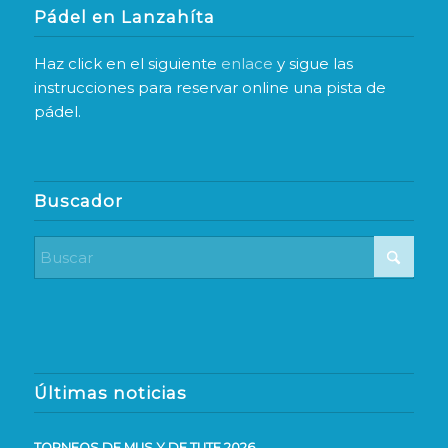
Pádel en Lanzahíta
Haz click en el siguiente
enlace
y sigue las
instrucciones para reservar online una pista de
pádel.
Buscador
Últimas noticias
TORNEOS DE MUS Y DE TUTE 2026.