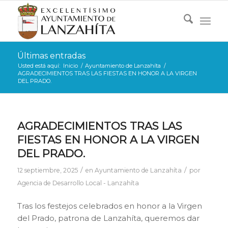
Últimas entradas
Usted está aquí:
Inicio
/
Ayuntamiento de Lanzahíta
/
AGRADECIMIENTOS TRAS LAS FIESTAS EN HONOR A LA VIRGEN
DEL PRADO.
AGRADECIMIENTOS TRAS LAS
FIESTAS EN HONOR A LA VIRGEN
DEL PRADO.
/
/
12 septiembre, 2025
en
Ayuntamiento de Lanzahíta
por
Agencia de Desarrollo Local - Lanzahíta
Tras los festejos celebrados en honor a la Virgen
del Prado, patrona de Lanzahíta, queremos dar