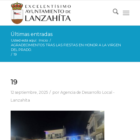
Últimas entradas
Usted está aquí:
Inicio
/
AGRADECIMIENTOS TRAS LAS FIESTAS EN HONOR A LA VIRGEN
DEL PRADO.
/
19
19
/
12 septiembre, 2025
por
Agencia de Desarrollo Local -
Lanzahíta