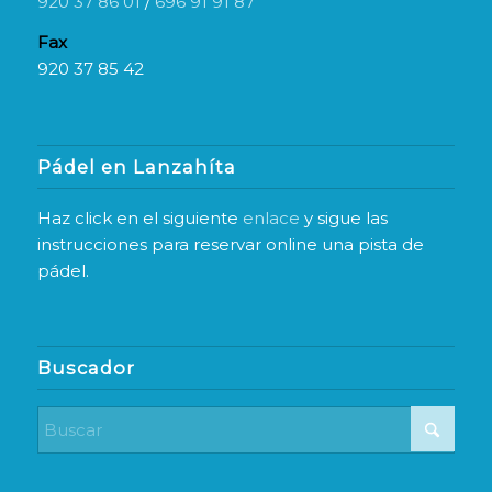
920 37 86 01
/
696 91 91 87
Fax
920 37 85 42
Pádel en Lanzahíta
Haz click en el siguiente
enlace
y sigue las
instrucciones para reservar online una pista de
pádel.
Buscador