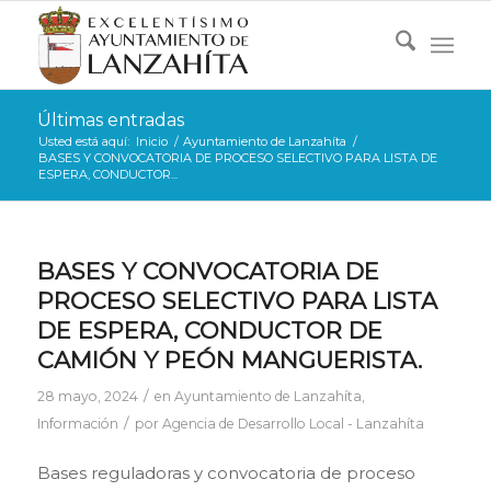
Últimas entradas
Usted está aquí:
Inicio
/
Ayuntamiento de Lanzahíta
/
BASES Y CONVOCATORIA DE PROCESO SELECTIVO PARA LISTA DE
ESPERA, CONDUCTOR...
BASES Y CONVOCATORIA DE
PROCESO SELECTIVO PARA LISTA
DE ESPERA, CONDUCTOR DE
CAMIÓN Y PEÓN MANGUERISTA.
/
28 mayo, 2024
en
Ayuntamiento de Lanzahíta
,
/
Información
por
Agencia de Desarrollo Local - Lanzahíta
Bases reguladoras y convocatoria de proceso