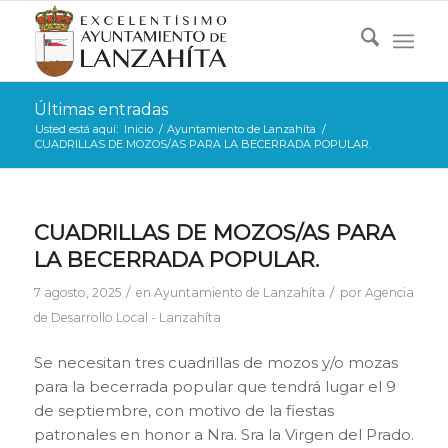
Últimas entradas
Usted está aquí:
Inicio
/
Ayuntamiento de Lanzahíta
/
CUADRILLAS DE MOZOS/AS PARA LA BECERRADA POPULAR.
CUADRILLAS DE MOZOS/AS PARA
LA BECERRADA POPULAR.
/
/
7 agosto, 2025
en
Ayuntamiento de Lanzahíta
por
Agencia
de Desarrollo Local - Lanzahíta
Se necesitan tres cuadrillas de mozos y/o mozas
para la becerrada popular que tendrá lugar el 9
de septiembre, con motivo de la fiestas
patronales en honor a Nra. Sra la Virgen del Prado.