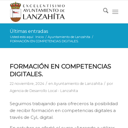
Últimas entradas
Usted está aquí:
Inicio
/
Ayuntamiento de Lanzahíta
/
FORMACIÓN EN COMPETENCIAS DIGITALES.
FORMACIÓN EN COMPETENCIAS
DIGITALES.
/
/
22 noviembre, 2024
en
Ayuntamiento de Lanzahíta
por
Agencia de Desarrollo Local - Lanzahíta
Seguimos trabajando para ofreceros la posibilidad
de recibir formación en competencias digitales a
través de CyL digital.
En octubre se ofertó el curso «Aprende a utilizar