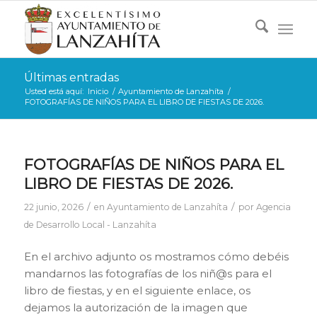
Últimas entradas
Usted está aquí:
Inicio
/
Ayuntamiento de Lanzahíta
/
FOTOGRAFÍAS DE NIÑOS PARA EL LIBRO DE FIESTAS DE 2026.
FOTOGRAFÍAS DE NIÑOS PARA EL
LIBRO DE FIESTAS DE 2026.
/
/
22 junio, 2026
en
Ayuntamiento de Lanzahíta
por
Agencia
de Desarrollo Local - Lanzahíta
En el archivo adjunto os mostramos cómo debéis
mandarnos las fotografías de los niñ@s para el
libro de fiestas, y en el siguiente enlace, os
dejamos la autorización de la imagen que