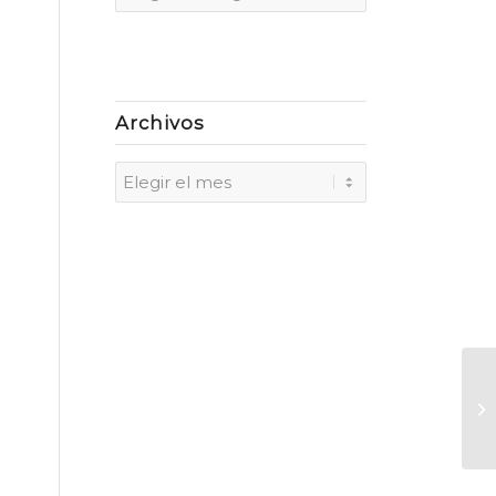
Archivos
R