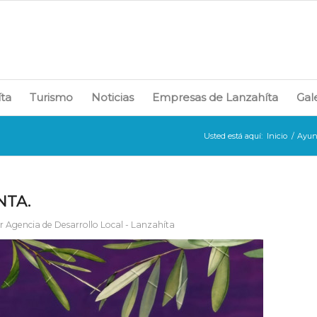
íta
Turismo
Noticias
Empresas de Lanzahíta
Gal
Usted está aquí:
Inicio
/
Ayun
NTA.
r
Agencia de Desarrollo Local - Lanzahíta