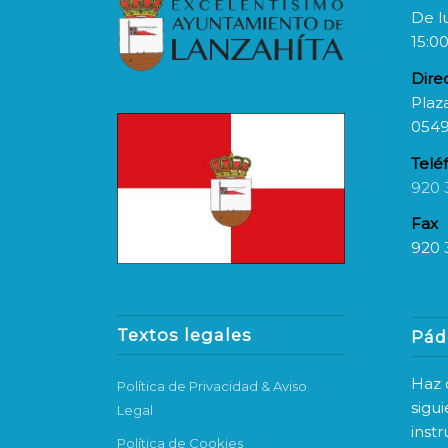
De l
15:00
Dire
Plaza
0549
Telé
920 
Fax
920 
Textos legales
Pád
Haz c
Política de Privacidad & Aviso
sigu
Legal
inst
Política de Cookies