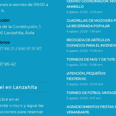
CENTRO COORDINADOR: NIV
unes a viernes de 09:00 a
AMARILLO
 h.
6 agosto, 2026 - 2:03 pm
cción
CUADRILLAS DE MOZOS/AS 
 de la Constitución, 1
LA BECERRADA POPULAR
6 agosto, 2026 - 1:56 pm
0 Lanzahíta, Ávila
RECOGIDA DE ARTÍCULOS
fonos
DONADOS PARA EL INCENDI
37 86 01
/
696 91 91 87
6 agosto, 2026 - 11:08 am
TORNEOS DE MUS Y DE TUTE 
37 85 42
5 agosto, 2026 - 11:08 am
¡ATENCIÓN, PEQUEÑOS
FIESTEROS!
3 agosto, 2026 - 12:49 pm
el en Lanzahíta
TORNEO DE FÚTBOL VINTAGE
3 agosto, 2026 - 9:17 am
lick en el
iente
enlace
y sigue las
AGRADECIMIENTOS FIESTAS 
rucciones para reservar
VERANEANTE.