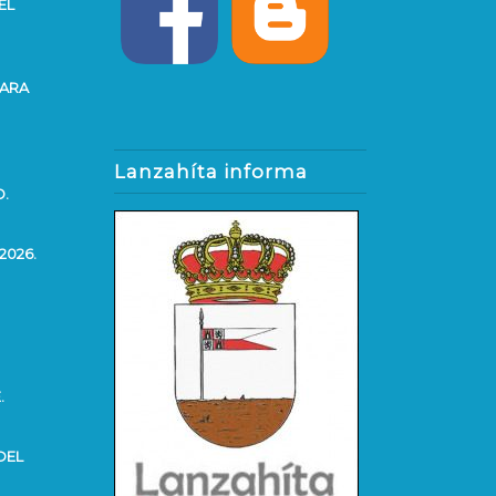
EL
PARA
Lanzahíta informa
O.
2026.
.
DEL