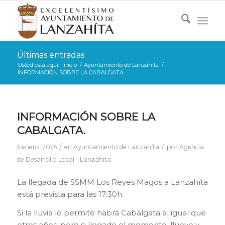
Últimas entradas
Usted está aquí:
Inicio
/
Ayuntamiento de Lanzahíta
/
INFORMACIÓN SOBRE LA CABALGATA.
INFORMACIÓN SOBRE LA
CABALGATA.
/
/
5 enero, 2025
en
Ayuntamiento de Lanzahíta
por
Agencia
de Desarrollo Local - Lanzahíta
La llegada de SSMM Los Reyes Magos a Lanzahíta
está prevista para las 17:30h.
Si la lluvia lo permite habrá Cabalgata al igual que
otros años, pero si llegado el momento, llueve y