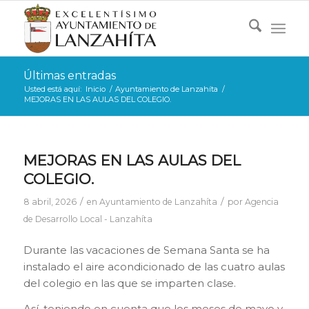
Últimas entradas
Usted está aquí:
Inicio
/
Ayuntamiento de Lanzahíta
/
MEJORAS EN LAS AULAS DEL COLEGIO.
MEJORAS EN LAS AULAS DEL
COLEGIO.
/
/
8 abril, 2026
en
Ayuntamiento de Lanzahíta
por
Agencia
de Desarrollo Local - Lanzahíta
Durante las vacaciones de Semana Santa se ha
instalado el aire acondicionado de las cuatro aulas
del colegio en las que se imparten clase.
Así, teniendo en cuenta que los meses de mayo y