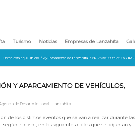
íta
Turismo
Noticias
Empresas de Lanzahíta
Gal
Usted está aquí:
Inicio
/
Ayuntamiento de Lanzahíta
/
NORMAS SOBRE LA CIRCUL
IÓN Y APARCAMIENTO DE VEHÍCULOS,
Agencia de Desarrollo Local - Lanzahíta
n de los distintos eventos que se van a realizar
durante la
- según el caso-, en las siguientes calles que se adjuntan y