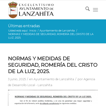
Últimas entradas
Usted está aquí:
Inicio
/
Ayuntamiento de Lanzahíta
/
NORMAS Y MEDIDAS DE SEGURIDAD, ROMERÍA DEL CRISTO DE LA
LUZ, 2025.
NORMAS Y MEDIDAS DE
SEGURIDAD, ROMERÍA DEL CRISTO
DE LA LUZ, 2025.
/
/
3 junio, 2025
en
Ayuntamiento de Lanzahíta
por
Agencia
de Desarrollo Local - Lanzahíta