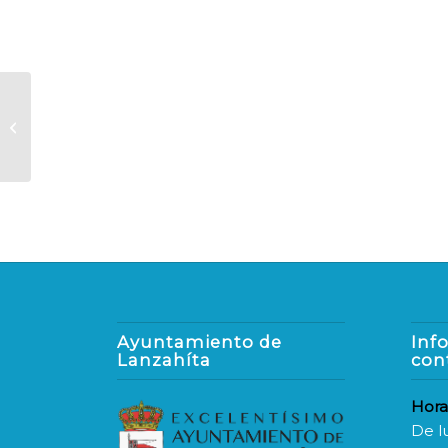
REPARTO DE AGUA
EMBOTELLADA.
Ayuntamiento de
Inf
Lanzahíta
con
Hora
De l