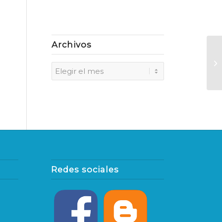
Archivos
S
G
R
Redes sociales