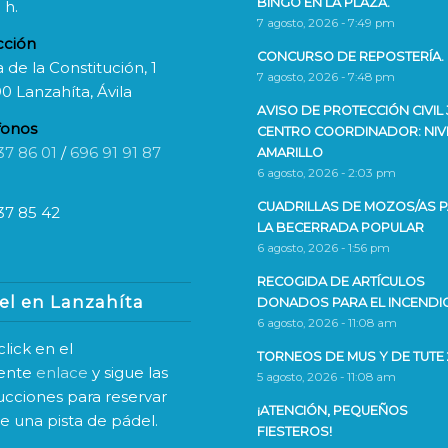
BINGO EN LA PLAZA.
 h.
7 agosto, 2026 - 7:49 pm
cción
CONCURSO DE REPOSTERÍA.
 de la Constitución, 1
7 agosto, 2026 - 7:48 pm
0 Lanzahíta, Ávila
AVISO DE PROTECCIÓN CIVIL 
fonos
CENTRO COORDINADOR: NIV
37 86 01
/
696 91 91 87
AMARILLO
6 agosto, 2026 - 2:03 pm
CUADRILLAS DE MOZOS/AS 
37 85 42
LA BECERRADA POPULAR
6 agosto, 2026 - 1:56 pm
RECOGIDA DE ARTÍCULOS
el en Lanzahíta
DONADOS PARA EL INCENDI
6 agosto, 2026 - 11:08 am
lick en el
TORNEOS DE MUS Y DE TUTE 
iente
enlace
y sigue las
5 agosto, 2026 - 11:08 am
rucciones para reservar
¡ATENCIÓN, PEQUEÑOS
ne una pista de pádel.
FIESTEROS!