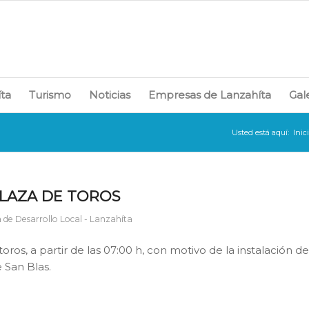
íta
Turismo
Noticias
Empresas de Lanzahíta
Gal
Usted está aquí:
Inic
PLAZA DE TOROS
 de Desarrollo Local - Lanzahíta
os, a partir de las 07:00 h, con motivo de la instalación d
e San Blas.