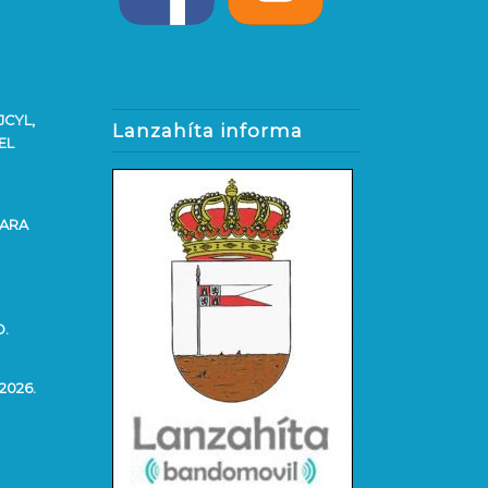
JCYL,
Lanzahíta informa
EL
PARA
O.
2026.