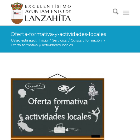
Oferta-formativa-y-actividades-locales
Usted está aquí:
Inicio
/
Servicios
/
Cursos y formación
/
Oferta-formativa-y-actividades-locales