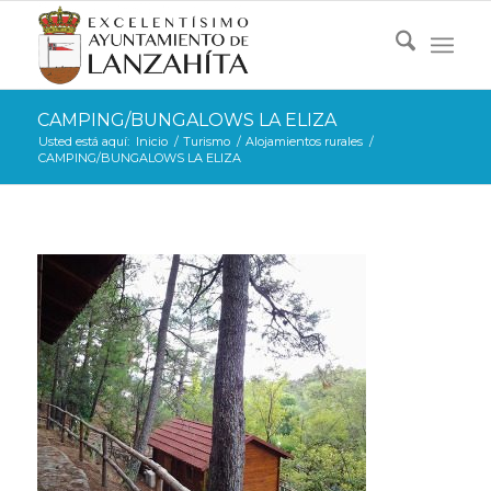
CAMPING/BUNGALOWS LA ELIZA
Usted está aquí:
Inicio
/
Turismo
/
Alojamientos rurales
/
CAMPING/BUNGALOWS LA ELIZA